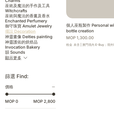
Charms
巫術及魔法的手作及工具
Witchcrafts
巫術與魔法的香薰及香水
Enchanted Perfumery
個人巫瓶製作 Personal wi
御守珠寶 Amulet Jewelry
bottle creation
擺設 Decoration
神靈畫像 Deities painting
價格
MOP 1,300.00
神靈護佑的烘焙品
稅金 未含
|
澳門境內 E-Buy；境
Invocation Bakery
韻 Sounds
顯示更多
篩選 Find:
價格
MOP 0
MOP 2,800