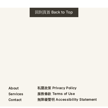
回到頁首 Back to Top
私隱政策 Privacy Policy
About
服務條款 Terms of Use
Services
無障礙聲明 Accessibility Statement
Contact