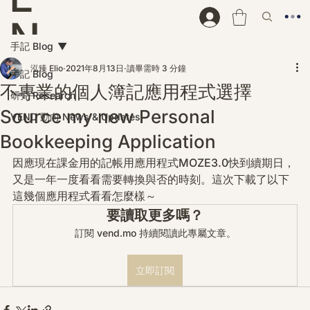
N
手記 Blog
D
泓臻 Elio
2021年8月13日
讀畢需時 3 分鐘
手記 Blog
不專業的個人簿記應用程式選擇
研究 Research
Source my new Personal
VEND 動向 News & Updates
Bookkeeping Application
因應現在課金用的記帳用應用程式MOZE3.0快到續期日，
又是一年一度看看需要轉換與否的時刻。這次下載了以下
這幾個應用程式看看怎麼樣～
要讀取更多嗎？
訂閱 vend.mo 持續閱讀此專屬文章。
立即訂閱