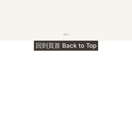
護身符升級新解 · The Mark That
回到頁首 Back to Top
Unlocks
公告｜護身符珠寶升級——刻字啟動祈禱超渡 敬
告諸位善信， 泓臻 Elio 設計及委托出品的護身
符珠寶，迎來一項重要升級。 部份作品以激光銘
刻字印，記有金屬成色與出品儀式節期——即 E
Au750 24OS、E Ti999 25WS 那一行。 在神
靈董事會的聖允下，持有字印的護身符，即日起
可啟用以下祈禱文。無字印者則不具此效力，亦
不接受事後補印——能印的，一定已經印上了。
飯前或飯後皆可，無需任何形