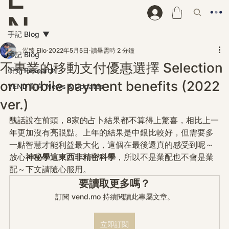
N
手記 Blog
D
泓臻 Elio
2022年5月5日
讀畢需時 2 分鐘
手記 Blog
不專業的移動支付優惠選擇 Selection
研究 Research
on mobile payment benefits (2022
VEND 動向 News & Updates
ver.)
醜話說在前頭，8家的占卜結果都不算得上驚喜，相比上一
年更加沒有亮眼點。上年的結果是中銀比較好，但需要多
一點智慧才能利益最大化，這個在最後還真的感受到呢～ 
放心
神秘學這東西非精密科學
，所以不是業配也不會是業
配～下文請隨心服用。
要讀取更多嗎？
訂閱 vend.mo 持續閱讀此專屬文章。
立即訂閱