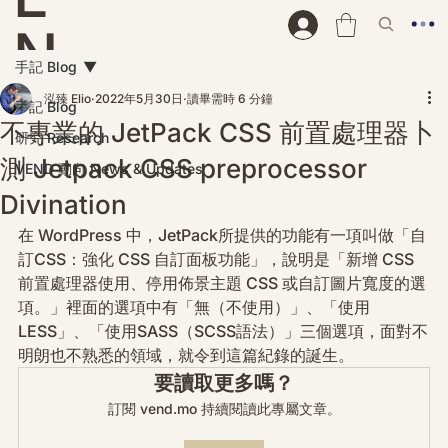
N
手記 Blog
D
泓臻 Elio
2022年5月30日
讀畢需時 6 分鐘
手記 Blog
不專業的 JetPack CSS 前置處理器卜
研究 Research
測 Jetpack CSS preprocessor
VEND 動向 News & Updates
Divination
在 WordPress 中，JetPack所提供的功能有一項叫做「自
訂CSS：強化 CSS 自訂面板功能」，說明是「新增 CSS 
前置處理器使用、停用佈景主題 CSS 或自訂圖片寬度的選
項。」裡面的選項中有「無（不使用）」、「使用
LESS」、「使用SASS（SCSS語法）」三個選項，面對不
明朗也不熟悉的領域，就令到這篇紀錄的誕生。
要讀取更多嗎？
訂閱 vend.mo 持續閱讀此專屬文章。