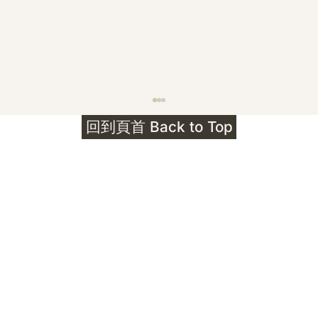
護身符升級新解 · The Mark That
回到頁首 Back to Top
Unlocks
公告｜護身符珠寶升級——刻字啟動祈禱超渡 敬
告諸位善信， 泓臻 Elio 設計及委托出品的護身
符珠寶，迎來一項重要升級。 部份作品以激光銘
刻字印，記有金屬成色與出品儀式節期——即 E
Au750 24OS、E Ti999 25WS 那一行。 在神
靈董事會的聖允下，持有字印的護身符，即日起
可啟用以下祈禱文。無字印者則不具此效力，亦
不接受事後補印——能印的，一定已經印上了。
飯前或飯後皆可，無需任何形