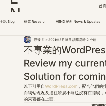
首頁
N
D
手記 Blog
研究 Research
VEND 動向 News & Updates
泓臻 Elio
2021年8月15日
讀畢需時 2 分鐘
不專業的WordPr
Review my curren
Solution for comi
以下引用自
WordPress.com
，配合他們的
而網站現況及過往發展小臻也沒有在隱瞞，
的東西都在上面。