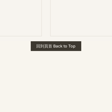
 · The Mark
2026年 貝加爾湖 行程
回到頁首 Back to Top
ks
藍色貝加爾湖經典6日行程
珠寶升級——刻字啟
（2026/8/9 出發）
敬告諸位善信， 泓臻
及委托出品的護身符珠
重要升級。 部份作
字印，記有金屬成色
——即 E Au750
999 25WS 那一行。
的聖允下，持有字印
日起可啟用以下祈禱