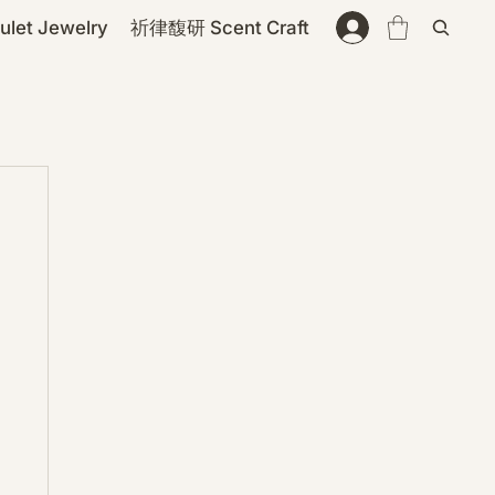
et Jewelry
祈律馥研 Scent Craft