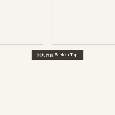
 · The Mark
2026年 貝加爾湖 行程
回到頁首 Back to Top
ks
藍色貝加爾湖經典6日行程
珠寶升級——刻字啟
（2026/8/9 出發）
敬告諸位善信， 泓臻
及委托出品的護身符珠
重要升級。 部份作
字印，記有金屬成色
——即 E Au750
999 25WS 那一行。
的聖允下，持有字印