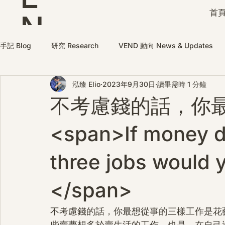
首頁
N
D
手記 Blog
研究 Research
VEND 動向 News & Updates
泓臻 Elio
2023年9月30日
讀畢需時 1 分鐘
不考慮錢的話，你
<span>If money di
three jobs would 
</span>
不考慮錢的話，你最想從事的三樣工作是花藝師
些賣夢想多於賣生活的工作。也是，在自己