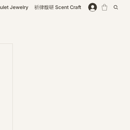
et Jewelry
祈律馥研 Scent Craft