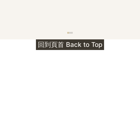
護身符升級新解 · The Mark That
回到頁首 Back to Top
Unlocks
公告｜護身符珠寶升級——刻字啟動祈禱超渡 敬
告諸位善信， 泓臻 Elio 設計及委托出品的護身
符珠寶，迎來一項重要升級。 部份作品以激光銘
刻字印，記有金屬成色與出品儀式節期——即 E
Au750 24OS、E Ti999 25WS 那一行。 在神
靈董事會的聖允下，持有字印的護身符，即日起
可啟用以下祈禱文。無字印者則不具此效力，亦
不接受事後補印——能印的，一定已經印上了。
飯前或飯後皆可，無需任何形