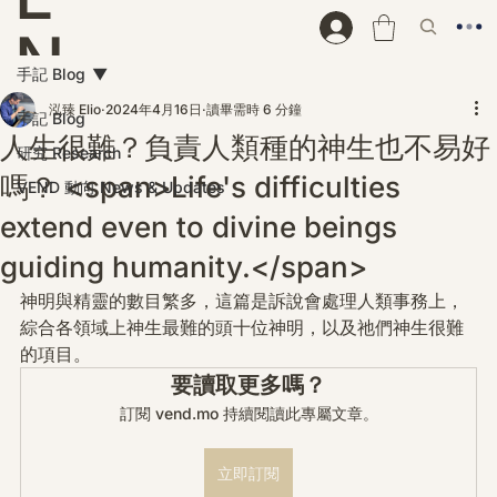
N
手記 Blog
D
泓臻 Elio
2024年4月16日
讀畢需時 6 分鐘
手記 Blog
人生很難？負責人類種的神生也不易好
研究 Research
嗎？ <span>Life's difficulties
VEND 動向 News & Updates
extend even to divine beings
guiding humanity.</span>
神明與精靈的數目繁多，這篇是訴說會處理人類事務上，
綜合各領域上神生最難的頭十位神明，以及祂們神生很難
的項目。
要讀取更多嗎？
訂閱 vend.mo 持續閱讀此專屬文章。
立即訂閱