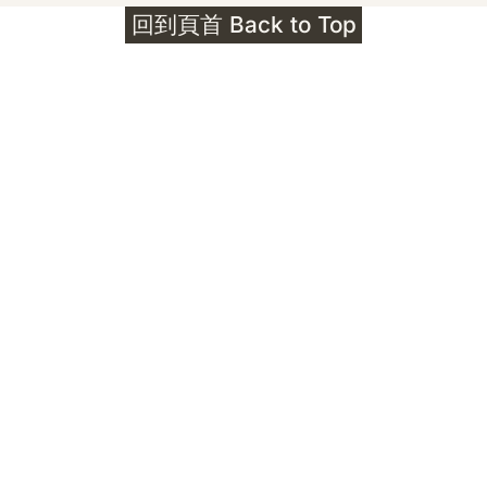
回到頁首 Back to Top
Unlocks
公告｜護身符珠寶升級——刻字啟動祈禱超渡 敬
告諸位善信， 泓臻 Elio 設計及委托出品的護身
符珠寶，迎來一項重要升級。 部份作品以激光銘
刻字印，記有金屬成色與出品儀式節期——即 E
Au750 24OS、E Ti999 25WS 那一行。 在神
靈董事會的聖允下，持有字印的護身符，即日起
可啟用以下祈禱文。無字印者則不具此效力，亦
不接受事後補印——能印的，一定已經印上了。
飯前或飯後皆可，無需任何形