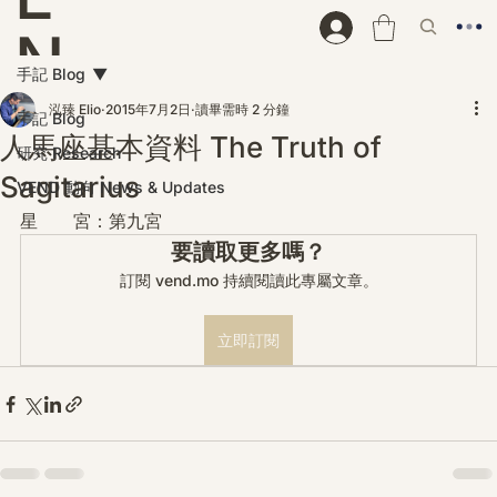
N
手記 Blog
D
泓臻 Elio
2015年7月2日
讀畢需時 2 分鐘
手記 Blog
人馬座基本資料 The Truth of
研究 Research
Sagitarius
VEND 動向 News & Updates
星　　宮：第九宮
要讀取更多嗎？
訂閱 vend.mo 持續閱讀此專屬文章。
立即訂閱