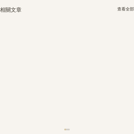
查看全部
相關文章
護身符升級新解 · The Mark That