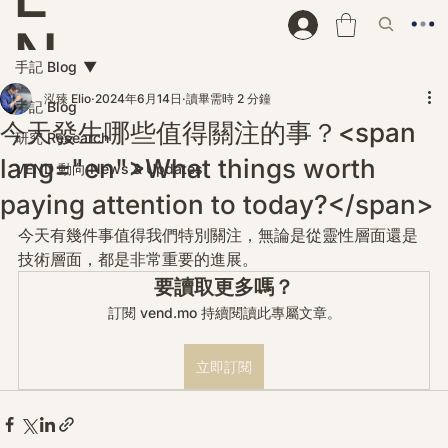
N
手記 Blog
D
泓臻 Elio
2024年6月14日
讀畢需時 2 分鐘
手記 Blog
今天發生哪些值得關注的事？<span
研究 Research
lang="en">What things worth
VEND 動向 News & Updates
paying attention to today?</span>
今天有幾件事值得我們特別關注，無論是從靈性層面還是
技術層面，都是非常重要的進展。
要讀取更多嗎？
訂閱 vend.mo 持續閱讀此專屬文章。
立即訂閱