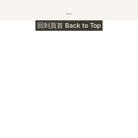
護身符升級新解 · The Mark That
回到頁首 Back to Top
Unlocks
公告｜護身符珠寶升級——刻字啟動祈禱超渡 敬
告諸位善信， 泓臻 Elio 設計及委托出品的護身
符珠寶，迎來一項重要升級。 部份作品以激光銘
刻字印，記有金屬成色與出品儀式節期——即 E
Au750 24OS、E Ti999 25WS 那一行。 在神
靈董事會的聖允下，持有字印的護身符，即日起
可啟用以下祈禱文。無字印者則不具此效力，亦
不接受事後補印——能印的，一定已經印上了。
飯前或飯後皆可，無需任何形