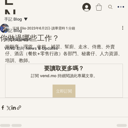
N
手記 Blog
D
泓臻 Elio
2023年6月2日
讀畢需時 1 分鐘
手記 Blog
你做過哪些工作？
研究 Research
按順序：理貨、收銀、補習、幫廚、走水、侍應、外賣
VEND 動向 News & Updates
仔、酒店（餐飲+零售行政）各部門、秘書仔、人力資源、
培訓、教師。
要讀取更多嗎？
訂閱 vend.mo 持續閱讀此專屬文章。
立即訂閱