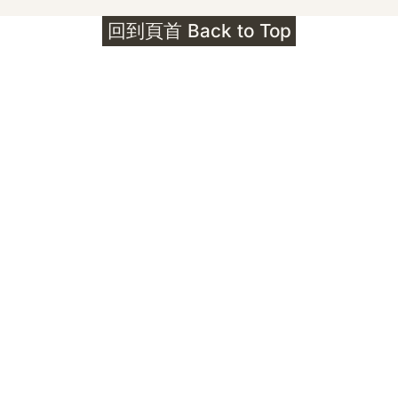
護身符升級新解 · The Mark That
回到頁首 Back to Top
Unlocks
公告｜護身符珠寶升級——刻字啟動祈禱超渡 敬
告諸位善信， 泓臻 Elio 設計及委托出品的護身
符珠寶，迎來一項重要升級。 部份作品以激光銘
刻字印，記有金屬成色與出品儀式節期——即 E
Au750 24OS、E Ti999 25WS 那一行。 在神
靈董事會的聖允下，持有字印的護身符，即日起
可啟用以下祈禱文。無字印者則不具此效力，亦
不接受事後補印——能印的，一定已經印上了。
飯前或飯後皆可，無需任何形