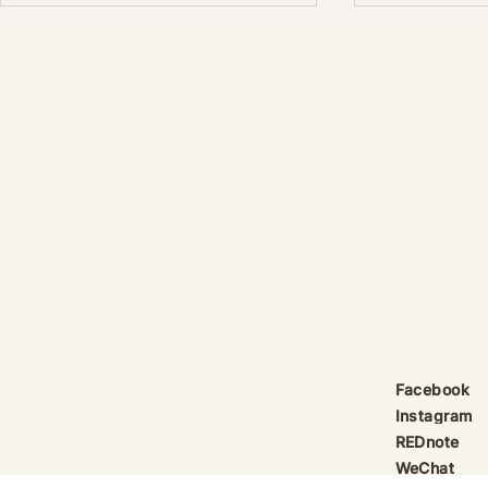
產品線更新：祈律馥研
護身符升級新解
Scentcraft, The Evolution
That Unloc
產品線更新：祈律馥研
公告｜護身符
Scentcraft 更名並非隨興而為，
動祈禱超渡 
而是工藝層次遞進後的一次悄然蛻
Elio 設計
變。 從五年前開始，由韓國線香
寶，迎來一項
製作與中式線香研習出發，歷經茶
品以激光銘刻
療香氣與芳療的探索；再由香薰治
與出品儀式節期
療天然精油香水，步入法式調香的
24OS、E Ti
殿堂。隨著每一次學習帶來的技術
在神靈董事會
積累，工藝層次亦隨之遞增。 結
的護身符，即
合巫術與魔法草藥的基礎，以及趨
文。無字印者
吉避凶的初心，這場關於植物氣息
接受事後補印
Facebook
創作已不再止於單純的香味，而是
經印上了。 
Instagram
揉合了日常生活所需功能、能量復
需任何形
REDnote
位與調香
WeChat