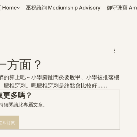
 Home
巫祝諮詢 Mediumship Advisory
御守珠寶 Amul
一方面？
醉的算上吧～小學腳趾間炎要脫甲、小學被推落樓
、腰椎穿刺。嗯腰椎穿刺是終點會比較好……
取更多嗎？
mo 持續閱讀此專屬文章。
立即訂閱