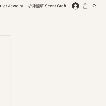
et Jewelry
祈律馥研 Scent Craft