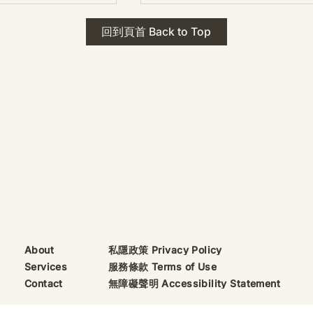
 · The Mark
2026年 貝加爾湖 行程
回到頁首 Back to Top
ks
藍色貝加爾湖經典6日行程
珠寶升級——刻字啟
（2026/8/9 出發）
敬告諸位善信， 泓臻
及委托出品的護身符珠
重要升級。 部份作
字印，記有金屬成色
——即 E Au750
999 25WS 那一行。
的聖允下，持有字印
日起可啟用以下祈禱
則不具此效力，亦不
——能印的，一定已
私隱政策 Privacy Policy
About
飯前或飯後皆可，無
服務條款 Terms of Use
Services
無障礙聲明 Accessibility Statement
Contact