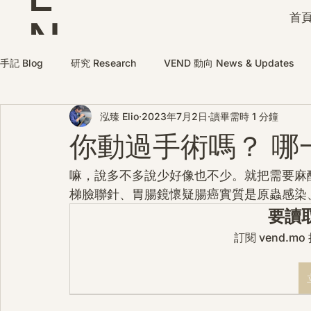
首頁
N
D
手記 Blog
研究 Research
VEND 動向 News & Updates
泓臻 Elio
2023年7月2日
讀畢需時 1 分鐘
你動過手術嗎？ 哪
嘛，說多不多說少好像也不少。就把需要麻
梯臉聯針、胃腸鏡懷疑腸癌實質是原蟲感染
要讀
訂閱 vend.