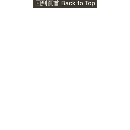
回到頁首 Back to Top
Unlocks
公告｜護身符珠寶升級——刻字啟動祈禱超渡 敬
告諸位善信， 泓臻 Elio 設計及委托出品的護身
符珠寶，迎來一項重要升級。 部份作品以激光銘
刻字印，記有金屬成色與出品儀式節期——即 E
Au750 24OS、E Ti999 25WS 那一行。 在神
靈董事會的聖允下，持有字印的護身符，即日起
可啟用以下祈禱文。無字印者則不具此效力，亦
不接受事後補印——能印的，一定已經印上了。
飯前或飯後皆可，無需任何形