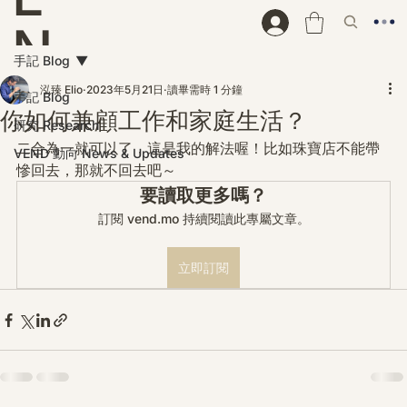
N
手記 Blog
D
泓臻 Elio
2023年5月21日
讀畢需時 1 分鐘
手記 Blog
你如何兼顧工作和家庭生活？
研究 Research
二合為一就可以了，這是我的解法喔！比如珠寶店不能帶
VEND 動向 News & Updates
慘回去，那就不回去吧～
要讀取更多嗎？
訂閱 vend.mo 持續閱讀此專屬文章。
立即訂閱