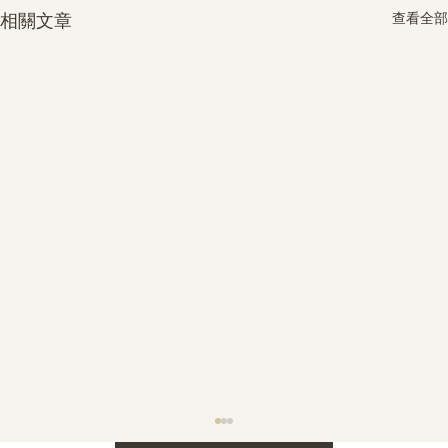
查看全部
相關文章
護身符升級新解 · The Mark That