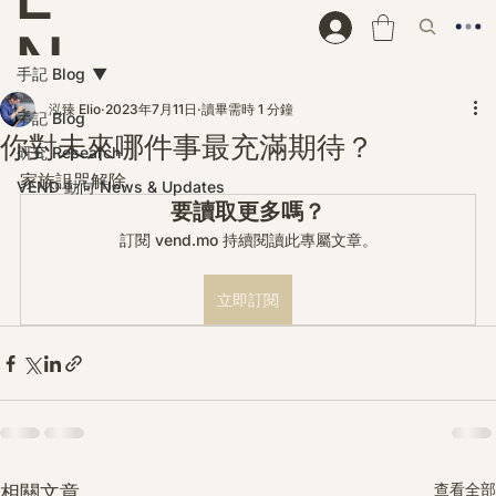
N
手記 Blog
D
泓臻 Elio
2023年7月11日
讀畢需時 1 分鐘
手記 Blog
你對未來哪件事最充滿期待？
研究 Research
家族詛咒解除
VEND 動向 News & Updates
要讀取更多嗎？
訂閱 vend.mo 持續閱讀此專屬文章。
立即訂閱
查看全部
相關文章