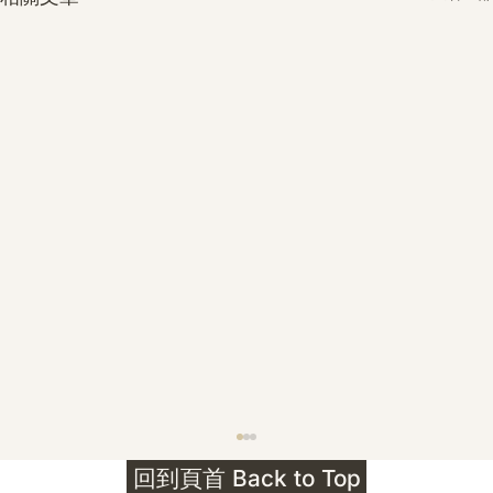
護身符升級新解 · The Mark That
回到頁首 Back to Top
Unlocks