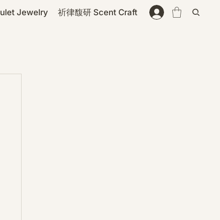
et Jewelry
祈律馥研 Scent Craft