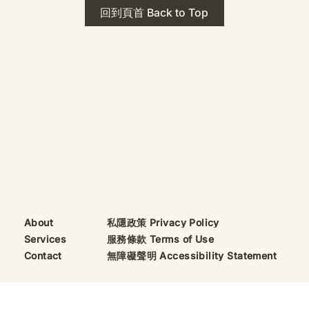
 · The Mark
2026年 貝加爾湖 行程
回到頁首 Back to Top
ks
藍色貝加爾湖經典6日行程
珠寶升級——刻字啟
（2026/8/9 出發）
敬告諸位善信， 泓臻
及委托出品的護身符珠
重要升級。 部份作
字印，記有金屬成色
——即 E Au750
999 25WS 那一行。
的聖允下，持有字印
日起可啟用以下祈禱
則不具此效力，亦不
——能印的，一定已
私隱政策 Privacy Policy
About
飯前或飯後皆可，無
服務條款 Terms of Use
Services
無障礙聲明 Accessibility Statement
Contact