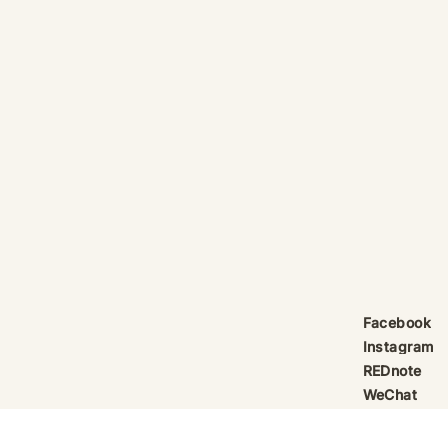
產品線更新：祈律馥研
護身符升級新解
Scentcraft, The Evolution
That Unloc
產品線更新：祈律馥研
公告｜護身符
Scentcraft 更名並非隨興而為，
動祈禱超渡 
而是工藝層次遞進後的一次悄然蛻
Elio 設計
變。 從五年前開始，由韓國線香
寶，迎來一項
製作與中式線香研習出發，歷經茶
品以激光銘刻
療香氣與芳療的探索；再由香薰治
與出品儀式節期
療天然精油香水，步入法式調香的
24OS、E Ti
殿堂。隨著每一次學習帶來的技術
在神靈董事會
積累，工藝層次亦隨之遞增。 結
的護身符，即
合巫術與魔法草藥的基礎，以及趨
文。無字印者
吉避凶的初心，這場關於植物氣息
接受事後補印
Facebook
創作已不再止於單純的香味，而是
經印上了。 
Instagram
揉合了日常生活所需功能、能量復
需任何形
REDnote
位與調香
WeChat