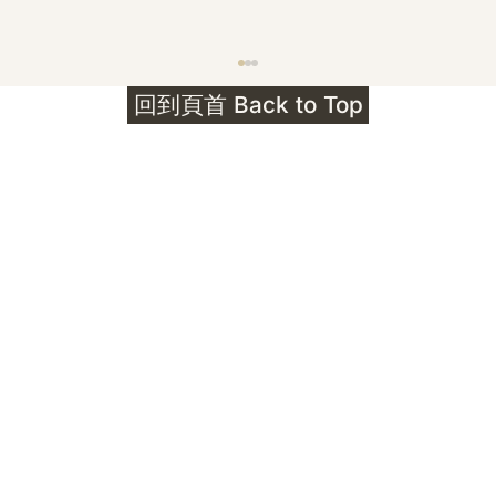
護身符升級新解 · The Mark That
回到頁首 Back to Top
Unlocks
公告｜護身符珠寶升級——刻字啟動祈禱超渡 敬
告諸位善信， 泓臻 Elio 設計及委托出品的護身
符珠寶，迎來一項重要升級。 部份作品以激光銘
刻字印，記有金屬成色與出品儀式節期——即 E
Au750 24OS、E Ti999 25WS 那一行。 在神
靈董事會的聖允下，持有字印的護身符，即日起
可啟用以下祈禱文。無字印者則不具此效力，亦
不接受事後補印——能印的，一定已經印上了。
飯前或飯後皆可，無需任何形