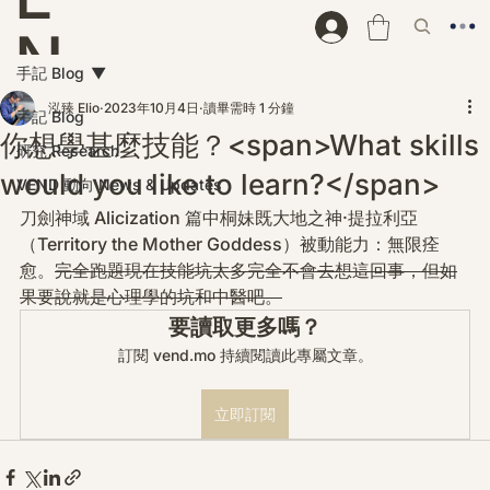
N
手記 Blog
D
泓臻 Elio
2023年10月4日
讀畢需時 1 分鐘
手記 Blog
你想學甚麼技能？<span>What skills
研究 Research
would you like to learn?</span>
VEND 動向 News & Updates
刀劍神域 Alicization 篇中桐妹既大地之神·提拉利亞
（Territory the Mother Goddess）被動能力：無限痊
愈。
完全跑題現在技能坑太多完全不會去想這回事，但如
果要說就是心理學的坑和中醫吧。
要讀取更多嗎？
訂閱 vend.mo 持續閱讀此專屬文章。
立即訂閱