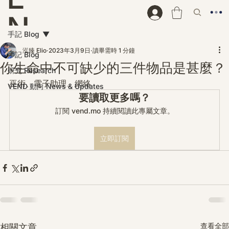
N
手記 Blog
D
泓臻 Elio
2023年3月9日
讀畢需時 1 分鐘
手記 Blog
你生命中不可缺少的三件物品是甚麼？
研究 Research
巫術、電子助理、網絡
VEND 動向 News & Updates
要讀取更多嗎？
訂閱 vend.mo 持續閱讀此專屬文章。
立即訂閱
查看全部
相關文章