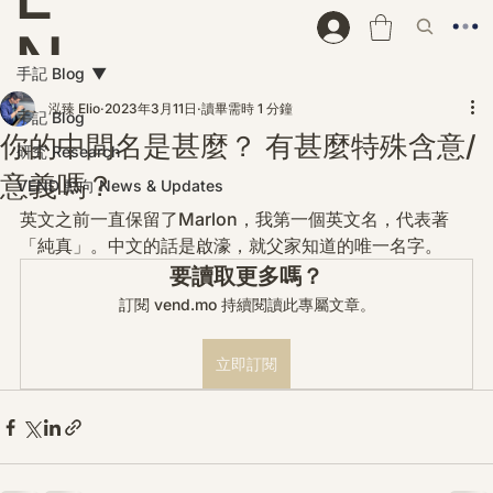
N
手記 Blog
D
泓臻 Elio
2023年3月11日
讀畢需時 1 分鐘
手記 Blog
你的中間名是甚麼？ 有甚麼特殊含意/
研究 Research
意義嗎？
VEND 動向 News & Updates
英文之前一直保留了Marlon，我第一個英文名，代表著
「純真」。中文的話是啟濠，就父家知道的唯一名字。
要讀取更多嗎？
訂閱 vend.mo 持續閱讀此專屬文章。
立即訂閱