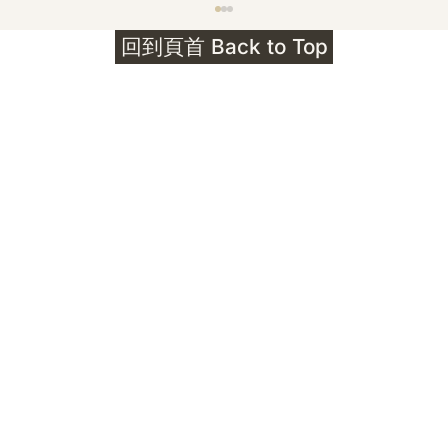
護身符升級新解 · The Mark That
回到頁首 Back to Top
Unlocks
公告｜護身符珠寶升級——刻字啟動祈禱超渡 敬
告諸位善信， 泓臻 Elio 設計及委托出品的護身
符珠寶，迎來一項重要升級。 部份作品以激光銘
刻字印，記有金屬成色與出品儀式節期——即 E
Au750 24OS、E Ti999 25WS 那一行。 在神
靈董事會的聖允下，持有字印的護身符，即日起
可啟用以下祈禱文。無字印者則不具此效力，亦
不接受事後補印——能印的，一定已經印上了。
飯前或飯後皆可，無需任何形