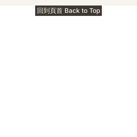
護身符升級新解 · The Mark That
回到頁首 Back to Top
Unlocks
公告｜護身符珠寶升級——刻字啟動祈禱超渡 敬
告諸位善信， 泓臻 Elio 設計及委托出品的護身
符珠寶，迎來一項重要升級。 部份作品以激光銘
刻字印，記有金屬成色與出品儀式節期——即 E
Au750 24OS、E Ti999 25WS 那一行。 在神
靈董事會的聖允下，持有字印的護身符，即日起
可啟用以下祈禱文。無字印者則不具此效力，亦
不接受事後補印——能印的，一定已經印上了。
飯前或飯後皆可，無需任何形