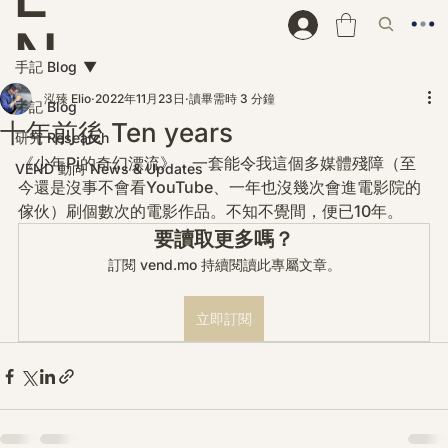
N
手記 Blog
D
泓臻 Elio
2022年11月23日
讀畢需時 3 分鐘
手記 Blog
十年前後 Ten years
研究 Research
《少年Pi的奇幻漂流》，一套能令我這個多媒體殘障（至
VEND 動向 News & Updates
今還是沒事不會看YouTube、一年也沒幾次會進電影院的
傢伙）刷個數次的電影作品。不知不覺間，便已10年。
要讀取更多嗎？
訂閱 vend.mo 持續閱讀此專屬文章。
立即訂閱