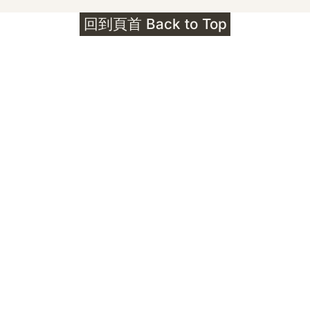
護身符升級新解 · The Mark That
回到頁首 Back to Top
Unlocks
公告｜護身符珠寶升級——刻字啟動祈禱超渡 敬
告諸位善信， 泓臻 Elio 設計及委托出品的護身
符珠寶，迎來一項重要升級。 部份作品以激光銘
刻字印，記有金屬成色與出品儀式節期——即 E
Au750 24OS、E Ti999 25WS 那一行。 在神
靈董事會的聖允下，持有字印的護身符，即日起
可啟用以下祈禱文。無字印者則不具此效力，亦
不接受事後補印——能印的，一定已經印上了。
飯前或飯後皆可，無需任何形