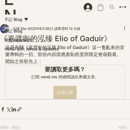
N
手記 Blog
D
泓臻 Elio
2022年6月26日
讀畢需時 12 分鐘
手記 Blog
《嘉渡衙的泓臻 Elio of Gaduir》
研究 Research
這是有關《
嘉渡衙的泓臻 Elio of Gaduir
》這一隻亂來的音
VEND 動向 News & Updates
樂專輯的一切。部份內容因應羞恥程度而限定會藉觀看。
開始之前歌先上：
要讀取更多嗎？
訂閱 vend.mo 持續閱讀此專屬文章。
立即訂閱