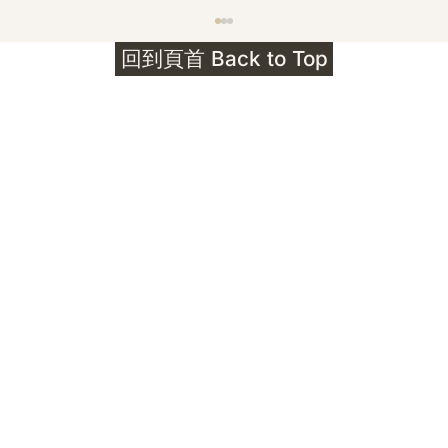
護身符升級新解 · The Mark That
回到頁首 Back to Top
Unlocks
公告｜護身符珠寶升級——刻字啟動祈禱超渡 敬
告諸位善信， 泓臻 Elio 設計及委托出品的護身
符珠寶，迎來一項重要升級。 部份作品以激光銘
刻字印，記有金屬成色與出品儀式節期——即 E
Au750 24OS、E Ti999 25WS 那一行。 在神
靈董事會的聖允下，持有字印的護身符，即日起
可啟用以下祈禱文。無字印者則不具此效力，亦
不接受事後補印——能印的，一定已經印上了。
飯前或飯後皆可，無需任何形