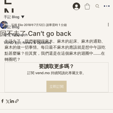
N
手記 Blog
D
泓臻 Elio
2018年7月12日
讀畢需時 1 分鐘
手記 Blog
回不去了 Can’t go back
研究 Research
生活久了，我們都變得麻木。麻木的起床、麻木的通勤、
VEND 動向 News & Updates
麻木的做一切事情。每日最不麻木的應該就是想中午該吃
點甚麼嘛？但其實，我們還是在這個麻木的迴圈中……在
轉圈吧？
要讀取更多嗎？
訂閱 vend.mo 持續閱讀此專屬文章。
立即訂閱