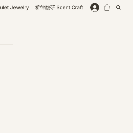
et Jewelry
祈律馥研 Scent Craft