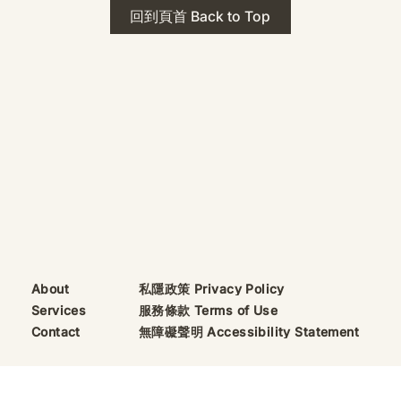
 · The Mark
2026年 貝加爾湖 行程
回到頁首 Back to Top
ks
藍色貝加爾湖經典6日行程
珠寶升級——刻字啟
（2026/8/9 出發）
敬告諸位善信， 泓臻
及委托出品的護身符珠
重要升級。 部份作
字印，記有金屬成色
——即 E Au750
999 25WS 那一行。
的聖允下，持有字印
日起可啟用以下祈禱
則不具此效力，亦不
——能印的，一定已
私隱政策 Privacy Policy
About
飯前或飯後皆可，無
服務條款 Terms of Use
Services
無障礙聲明 Accessibility Statement
Contact