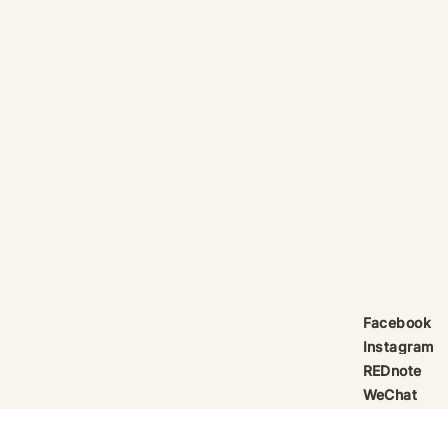
產品線更新：祈律馥研
護身符升級新解
Scentcraft, The Evolution
That Unloc
產品線更新：祈律馥研
公告｜護身符
Scentcraft 更名並非隨興而為，
動祈禱超渡 
而是工藝層次遞進後的一次悄然蛻
Elio 設計
變。 從五年前開始，由韓國線香
寶，迎來一項
製作與中式線香研習出發，歷經茶
品以激光銘刻
療香氣與芳療的探索；再由香薰治
與出品儀式節期
療天然精油香水，步入法式調香的
24OS、E Ti
殿堂。隨著每一次學習帶來的技術
在神靈董事會
積累，工藝層次亦隨之遞增。 結
的護身符，即
合巫術與魔法草藥的基礎，以及趨
文。無字印者
吉避凶的初心，這場關於植物氣息
接受事後補印
Facebook
創作已不再止於單純的香味，而是
經印上了。 
Instagram
揉合了日常生活所需功能、能量復
需任何形
REDnote
位與調香
WeChat