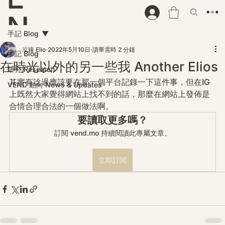
N
手記 Blog
D
泓臻 Elio
2022年5月10日
讀畢需時 2 分鐘
手記 Blog
在時光以外的另一些我 Another Elios
研究 Research
其實有諗過應該要在那一個平台記錄一下這件事，但在IG
VEND 動向 News & Updates
上既然大家覺得網站上找不到的話，那麼在網站上發佈是
合情合理合法的一個做法啊。
要讀取更多嗎？
訂閱 vend.mo 持續閱讀此專屬文章。
立即訂閱