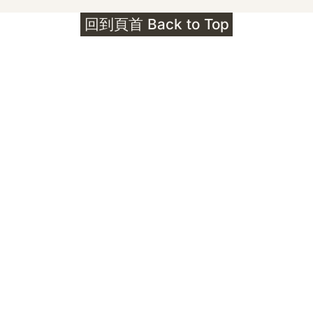
護身符升級新解 · The Mark That
回到頁首 Back to Top
Unlocks
公告｜護身符珠寶升級——刻字啟動祈禱超渡 敬
告諸位善信， 泓臻 Elio 設計及委托出品的護身
符珠寶，迎來一項重要升級。 部份作品以激光銘
刻字印，記有金屬成色與出品儀式節期——即 E
Au750 24OS、E Ti999 25WS 那一行。 在神
靈董事會的聖允下，持有字印的護身符，即日起
可啟用以下祈禱文。無字印者則不具此效力，亦
不接受事後補印——能印的，一定已經印上了。
飯前或飯後皆可，無需任何形