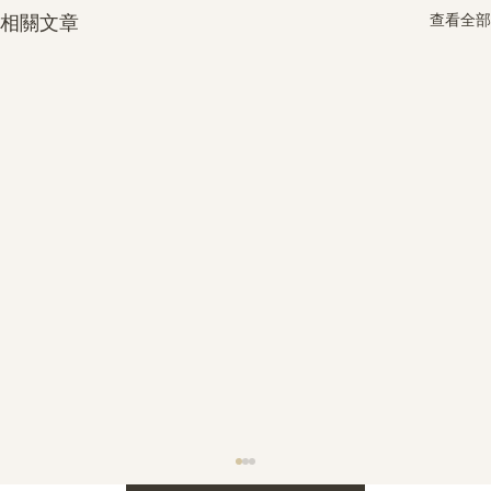
查看全部
相關文章
護身符升級新解 · The Mark That