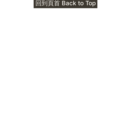
回到頁首 Back to Top
Unlocks
公告｜護身符珠寶升級——刻字啟動祈禱超渡 敬
告諸位善信， 泓臻 Elio 設計及委托出品的護身
符珠寶，迎來一項重要升級。 部份作品以激光銘
刻字印，記有金屬成色與出品儀式節期——即 E
Au750 24OS、E Ti999 25WS 那一行。 在神
靈董事會的聖允下，持有字印的護身符，即日起
可啟用以下祈禱文。無字印者則不具此效力，亦
不接受事後補印——能印的，一定已經印上了。
飯前或飯後皆可，無需任何形