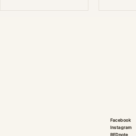
產品線更新：祈律馥研
護身符升級新解
Scentcraft, The Evolution
That Unloc
產品線更新：祈律馥研
公告｜護身符
Scentcraft 更名並非隨興而為，
動祈禱超渡 
而是工藝層次遞進後的一次悄然蛻
Elio 設計
變。 從五年前開始，由韓國線香
寶，迎來一項
製作與中式線香研習出發，歷經茶
品以激光銘刻
療香氣與芳療的探索；再由香薰治
與出品儀式節期
療天然精油香水，步入法式調香的
24OS、E Ti
殿堂。隨著每一次學習帶來的技術
在神靈董事會
積累，工藝層次亦隨之遞增。 結
的護身符，即
合巫術與魔法草藥的基礎，以及趨
文。無字印者
吉避凶的初心，這場關於植物氣息
接受事後補印
創作已不再止於單純的香味，而是
經印上了。 
Facebook
揉合了日常生活所需功能、能量復
需任何形
Instagram
位與調香
REDnote