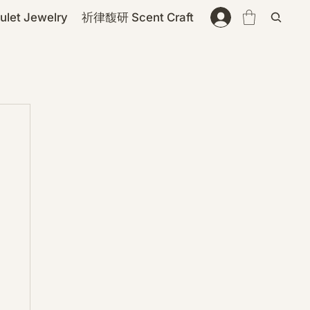
et Jewelry
祈律馥研 Scent Craft