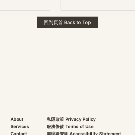
 · The Mark
2026年 貝加爾湖 行程
回到頁首 Back to Top
ks
藍色貝加爾湖經典6日行程
珠寶升級——刻字啟
（2026/8/9 出發）
敬告諸位善信， 泓臻
及委托出品的護身符珠
重要升級。 部份作
字印，記有金屬成色
——即 E Au750
999 25WS 那一行。
的聖允下，持有字印
日起可啟用以下祈禱
則不具此效力，亦不
——能印的，一定已
飯前或飯後皆可，無
私隱政策 Privacy Policy
About
服務條款 Terms of Use
Services
無障礙聲明 Accessibility Statement
Contact