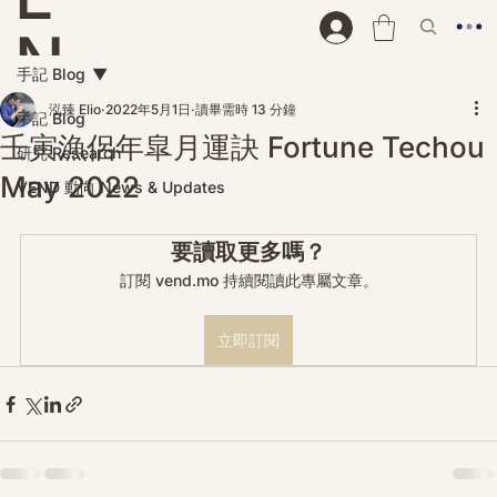
N
手記 Blog
D
泓臻 Elio
2022年5月1日
讀畢需時 13 分鐘
手記 Blog
壬寅漁侶年皐月運訣 Fortune Techou
研究 Research
May 2022
VEND 動向 News & Updates
要讀取更多嗎？
訂閱 vend.mo 持續閱讀此專屬文章。
立即訂閱