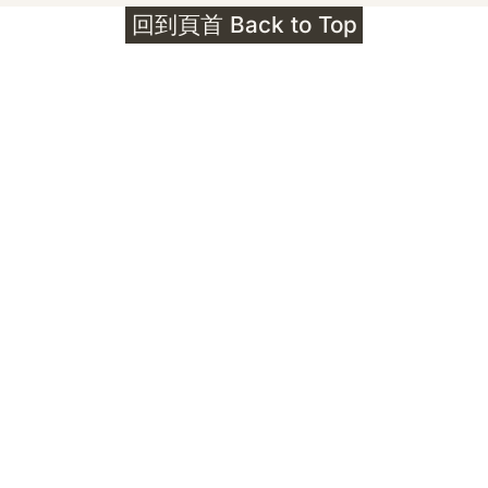
回到頁首 Back to Top
Unlocks
公告｜護身符珠寶升級——刻字啟動祈禱超渡 敬
告諸位善信， 泓臻 Elio 設計及委托出品的護身
符珠寶，迎來一項重要升級。 部份作品以激光銘
刻字印，記有金屬成色與出品儀式節期——即 E
Au750 24OS、E Ti999 25WS 那一行。 在神
靈董事會的聖允下，持有字印的護身符，即日起
可啟用以下祈禱文。無字印者則不具此效力，亦
不接受事後補印——能印的，一定已經印上了。
飯前或飯後皆可，無需任何形