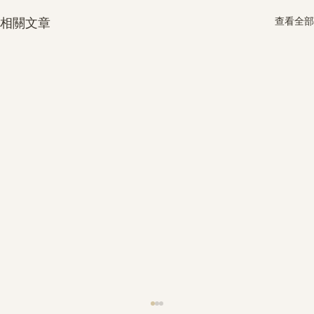
查看全部
相關文章
護身符升級新解 · The Mark That