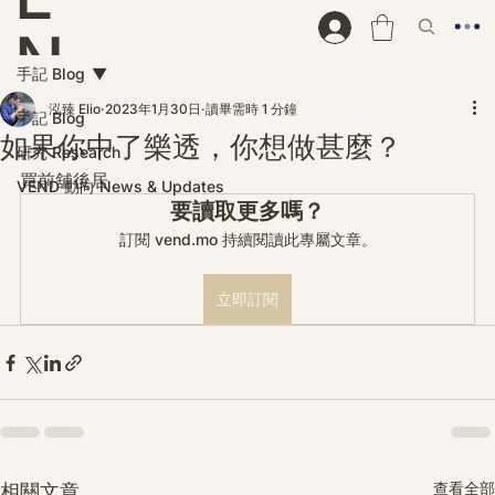
N
手記 Blog
D
泓臻 Elio
2023年1月30日
讀畢需時 1 分鐘
手記 Blog
如果你中了樂透，你想做甚麼？
研究 Research
買前舖後居
VEND 動向 News & Updates
要讀取更多嗎？
訂閱 vend.mo 持續閱讀此專屬文章。
立即訂閱
查看全部
相關文章