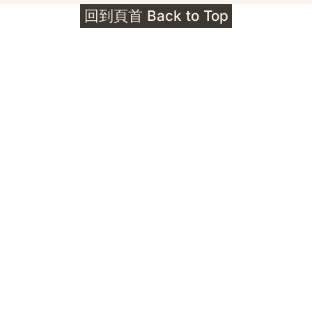
回到頁首 Back to Top
Unlocks
公告｜護身符珠寶升級——刻字啟動祈禱超渡 敬
告諸位善信， 泓臻 Elio 設計及委托出品的護身
符珠寶，迎來一項重要升級。 部份作品以激光銘
刻字印，記有金屬成色與出品儀式節期——即 E
Au750 24OS、E Ti999 25WS 那一行。 在神
靈董事會的聖允下，持有字印的護身符，即日起
可啟用以下祈禱文。無字印者則不具此效力，亦
不接受事後補印——能印的，一定已經印上了。
飯前或飯後皆可，無需任何形