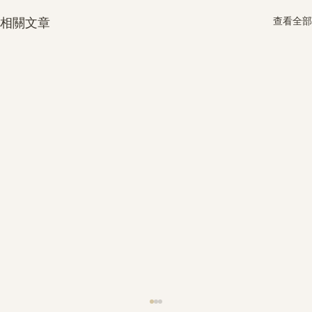
查看全部
相關文章
護身符升級新解 · The Mark That