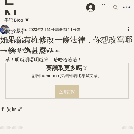
N
手記 Blog
D
泓臻 Elio
2023年2月14日
讀畢需時 1 分鐘
手記 Blog
如果你有權修改一條法律，你想改寫哪
研究 Research
一條？為甚麼？
VEND 動向 News & Updates
草！明就明唔明就算！哈哈哈哈哈！
要讀取更多嗎？
訂閱 vend.mo 持續閱讀此專屬文章。
立即訂閱