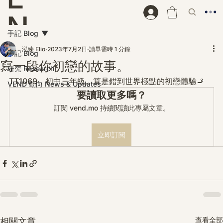
N
手記 Blog
D
泓臻 Elio
2023年7月2日
讀畢需時 1 分鐘
手記 Blog
寫一段你初戀的故事。
研究 Research
TT1069，初中三年級。算是錯到世界極點的初戀體驗🚬
VEND 動向 News & Updates
要讀取更多嗎？
訂閱 vend.mo 持續閱讀此專屬文章。
立即訂閱
查看全部
相關文章