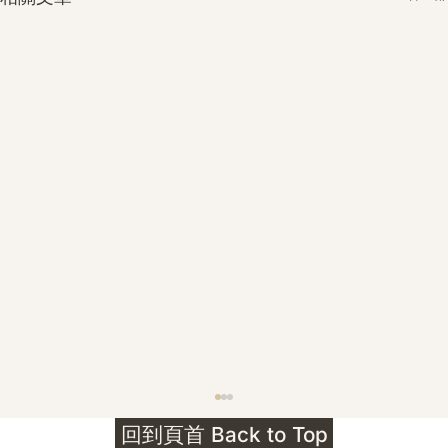
護身符升級新解 · The Mark That
回到頁首 Back to Top
Unlocks