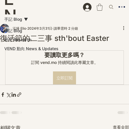
N
手記 Blog
D
泓臻 Elio
2024年3月31日
讀畢需時 2 分鐘
手記 Blog
復活節的二三事 sth'bout Easter
研究 Research
VEND 動向 News & Updates
要讀取更多嗎？
訂閱 vend.mo 持續閱讀此專屬文章。
立即訂閱
查看全部
相關文章