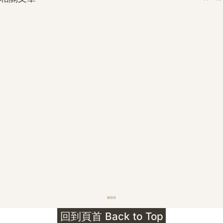
護身符升級新解 · The Mark That
回到頁首 Back to Top
Unlocks