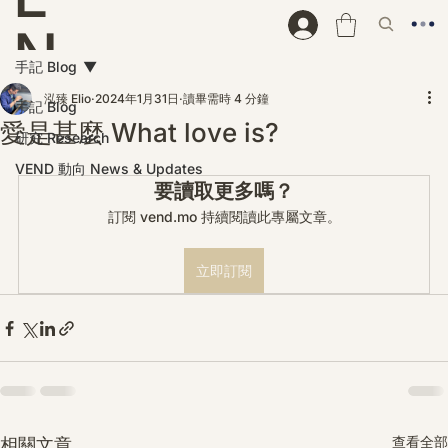
N
手記 Blog
D
泓臻 Elio
2024年1月31日
讀畢需時 4 分鐘
手記 Blog
愛是甚麼 What love is?
研究 Research
VEND 動向 News & Updates
要讀取更多嗎？
訂閱 vend.mo 持續閱讀此專屬文章。
立即訂閱
查看全部
相關文章