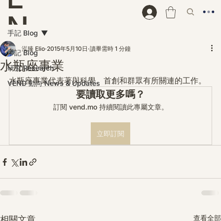
N
手記 Blog
D
泓臻 Elio
2015年5月10日
讀畢需時 1 分鐘
手記 Blog
水瓶座事業
研究 Research
水瓶座事業代表著與科學、首創和群眾有所關連的工作。
VEND 動向 News & Updates
要讀取更多嗎？
訂閱 vend.mo 持續閱讀此專屬文章。
立即訂閱
查看全部
相關文章