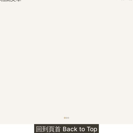
護身符升級新解 · The Mark That
回到頁首 Back to Top
Unlocks