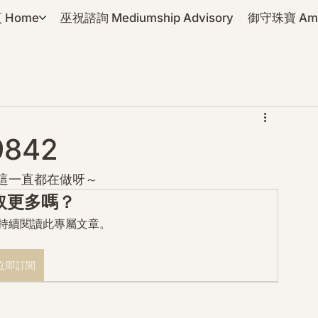
 Home
巫祝諮詢 Mediumship Advisory
御守珠寶 Amul
9842
這一直都在做呀～
取更多嗎？
mo 持續閱讀此專屬文章。
立即訂閱