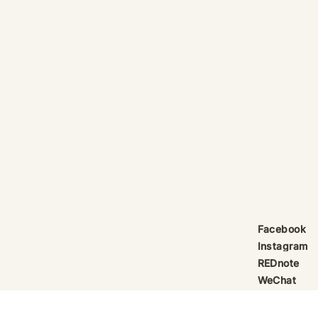
產品線更新：祈律馥研
護身符升級新解
Scentcraft, The Evolution
That Unloc
產品線更新：祈律馥研
公告｜護身符
Scentcraft 更名並非隨興而為，
動祈禱超渡 
而是工藝層次遞進後的一次悄然蛻
Elio 設計
變。 從五年前開始，由韓國線香
寶，迎來一項
製作與中式線香研習出發，歷經茶
品以激光銘刻
療香氣與芳療的探索；再由香薰治
與出品儀式節期
療天然精油香水，步入法式調香的
24OS、E Ti
殿堂。隨著每一次學習帶來的技術
在神靈董事會
積累，工藝層次亦隨之遞增。 結
的護身符，即
合巫術與魔法草藥的基礎，以及趨
文。無字印者
吉避凶的初心，這場關於植物氣息
接受事後補印
Facebook
創作已不再止於單純的香味，而是
經印上了。 
Instagram
揉合了日常生活所需功能、能量復
需任何形
REDnote
位與調香
WeChat