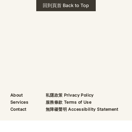
 · The Mark
2026年 貝加爾湖 行程
回到頁首 Back to Top
ks
藍色貝加爾湖經典6日行程
珠寶升級——刻字啟
（2026/8/9 出發）
敬告諸位善信， 泓臻
及委托出品的護身符珠
重要升級。 部份作
字印，記有金屬成色
——即 E Au750
999 25WS 那一行。
的聖允下，持有字印
日起可啟用以下祈禱
則不具此效力，亦不
——能印的，一定已
私隱政策 Privacy Policy
About
飯前或飯後皆可，無
服務條款 Terms of Use
Services
無障礙聲明 Accessibility Statement
Contact