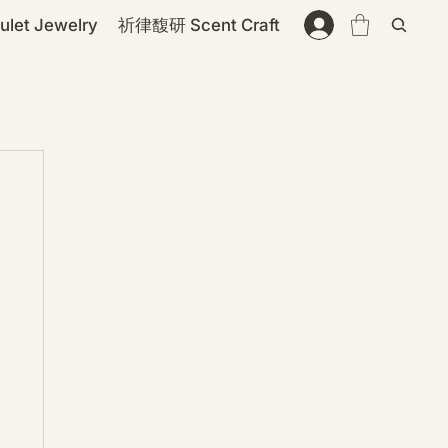
et Jewelry
祈律馥研 Scent Craft