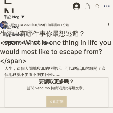
N
手記 Blog
D
泓臻 Elio
2023年11月20日
讀畢需時 1 分鐘
手記 Blog
生活中有哪件事你最想逃避？
研究 Research
<span>What is one thing in life you
VEND 動向 News & Updates
would most like to escape from?
</span>
人生，這個人間地獄真的很難玩。可以的話真的離開了這
個地獄就不要看不開要回來......
要讀取更多嗎？
訂閱 vend.mo 持續閱讀此專屬文章。
立即訂閱