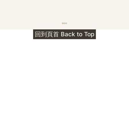
護身符升級新解 · The Mark That
回到頁首 Back to Top
Unlocks
公告｜護身符珠寶升級——刻字啟動祈禱超渡 敬
告諸位善信， 泓臻 Elio 設計及委托出品的護身
符珠寶，迎來一項重要升級。 部份作品以激光銘
刻字印，記有金屬成色與出品儀式節期——即 E
Au750 24OS、E Ti999 25WS 那一行。 在神
靈董事會的聖允下，持有字印的護身符，即日起
可啟用以下祈禱文。無字印者則不具此效力，亦
不接受事後補印——能印的，一定已經印上了。
飯前或飯後皆可，無需任何形