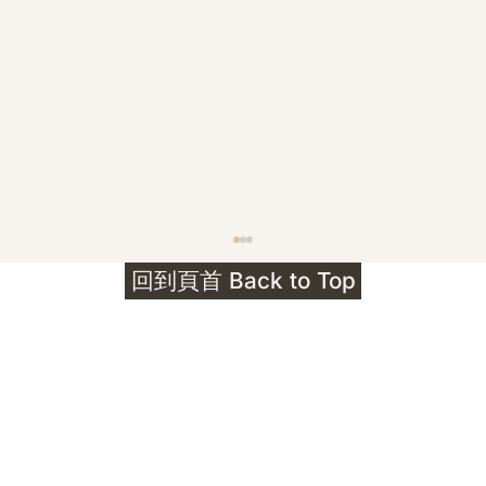
護身符升級新解 · The Mark That
回到頁首 Back to Top
Unlocks
公告｜護身符珠寶升級——刻字啟動祈禱超渡 敬
告諸位善信， 泓臻 Elio 設計及委托出品的護身
符珠寶，迎來一項重要升級。 部份作品以激光銘
刻字印，記有金屬成色與出品儀式節期——即 E
Au750 24OS、E Ti999 25WS 那一行。 在神
靈董事會的聖允下，持有字印的護身符，即日起
可啟用以下祈禱文。無字印者則不具此效力，亦