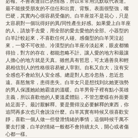
必報。不善表達自己的情感，所以常常用沉默取代表達。
最不能接受朋友的不信任和出賣、背叛。表面很堅強，嘴
巴硬，其實內心很容易受傷的。白羊座並不是花心，只是
太容易對一個玩得好的異/同性產生好感。如果愛上白羊座
的人，請放手去愛，用全部的愛去愛他的全部。小器型的
白羊計較起來，不喜歡任何人碰。感傷型的白羊哭泣起
來，一發不可收拾。冷漠型的白羊座冷淡起來，眼皮都懶
得抬，對方的存在，都能忽略不計。讓人愛的地方和最讓
人擔心的地方就是天真。雖然具有哲思，可太過善良和輕
易相信別人的性格很容易被人宰割。自私又自大，沒有安
全感也不會給別人安全感。總是對人忽冷忽熱，忽近忽
遠。喜怒無常，患得患失。白羊女只是想找到比她更強勢
的男人保護她給她霸道的溫暖。白羊男骨子裡有點小英雄
主義，所以喜歡他的人要溫柔體貼，不管怎麼樣在外面要
給足面子。最討厭解釋。要是覺得沒必要解釋的東西，你
追問再多次也只會說沒什麼。白羊其實有時候又很喜歡安
靜，喜歡一個人做一些發泄情緒的事情，這個時候千萬不
要去打擾，白羊的情緒一般都不會持續太久，開心或者傷
心都一樣。