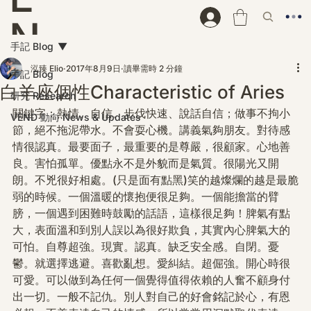
N
手記 Blog
D
泓臻 Elio
2017年8月9日
讀畢需時 2 分鐘
手記 Blog
白羊座個性Characteristic of Aries
研究 Research
關鍵字：熱情、自信、步伐快速、說話自信；做事不拘小
VEND 動向 News & Updates
節，絕不拖泥帶水。不會耍心機。講義氣夠朋友。對待感
情很認真。最要面子，最重要的是尊嚴，很顧家。心地善
良。害怕孤單。優點永不是外貌而是氣質。很陽光又開
朗。不兇很好相處。(只是面有點黑)笑的越燦爛的越是最脆
弱的時候。一個溫暖的懷抱便很足夠。一個能擔當的臂
膀，一個遇到困難時鼓勵的話語，這樣很足夠！脾氣有點
大，表面溫和到別人誤以為很好欺負，其實內心脾氣大的
可怕。自尊超強。現實。認真。缺乏安全感。自閉。憂
鬱。就選擇逃避。喜歡亂想。愛糾結。超倔強。開心時很
可愛。可以做到為任何一個覺得值得依賴的人奮不顧身付
出一切。一般不記仇。別人對自己的好會銘記於心，有恩