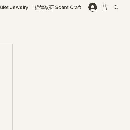
et Jewelry
祈律馥研 Scent Craft