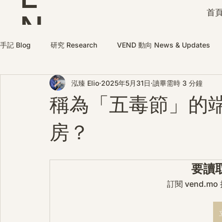
首頁
N
D
手記 Blog
研究 Research
VEND 動向 News & Updates
泓臻 Elio
2025年5月31日
讀畢需時 3 分鐘
稱為「五毒節」的
房？
要讀
訂閱 vend.