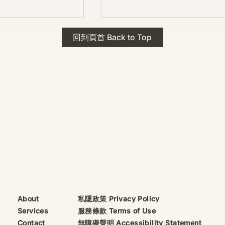
 · The Mark
2026年 貝加爾湖 行程
回到頁首 Back to Top
ks
藍色貝加爾湖經典6日行程
珠寶升級——刻字啟
（2026/8/9 出發）
敬告諸位善信， 泓臻
及委托出品的護身符珠
重要升級。 部份作
字印，記有金屬成色
——即 E Au750
999 25WS 那一行。
的聖允下，持有字印
日起可啟用以下祈禱
則不具此效力，亦不
——能印的，一定已
飯前或飯後皆可，無
私隱政策 Privacy Policy
About
服務條款 Terms of Use
Services
無障礙聲明 Accessibility Statement
Contact