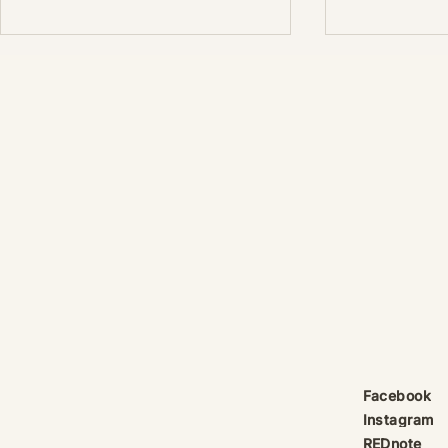
產品線更新：祈律馥研
護身符升級新解
Scentcraft, The Evolution
That Unloc
產品線更新：祈律馥研
公告｜護身符
Scentcraft 更名並非隨興而為，
動祈禱超渡 
而是工藝層次遞進後的一次悄然蛻
Elio 設計
變。 從五年前開始，由韓國線香
寶，迎來一項
製作與中式線香研習出發，歷經茶
品以激光銘刻
療香氣與芳療的探索；再由香薰治
與出品儀式節期
療天然精油香水，步入法式調香的
24OS、E Ti
殿堂。隨著每一次學習帶來的技術
在神靈董事會
積累，工藝層次亦隨之遞增。 結
的護身符，即
合巫術與魔法草藥的基礎，以及趨
文。無字印者
吉避凶的初心，這場關於植物氣息
接受事後補印
創作已不再止於單純的香味，而是
經印上了。 
Facebook
揉合了日常生活所需功能、能量復
需任何形
Instagram
位與調香
REDnote