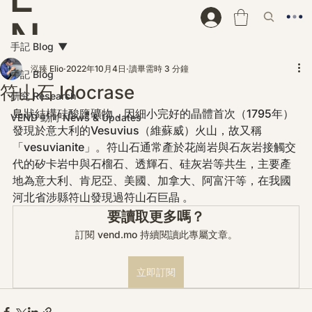
N
手記 Blog
D
泓臻 Elio
2022年10月4日
讀畢需時 3 分鐘
手記 Blog
符山石 Idocrase
研究 Research
島狀結構硅酸鹽礦物，因細小完好的晶體首次（1795年）
VEND 動向 News & Updates
發現於意大利的Vesuvius（維蘇威）火山，故又稱
「vesuvianite」。符山石通常產於花崗岩與石灰岩接觸交
代的矽卡岩中與石榴石、透輝石、硅灰岩等共生，主要產
地為意大利、肯尼亞、美國、加拿大、阿富汗等，在我國
河北省涉縣符山發現過符山石巨晶 。
要讀取更多嗎？
訂閱 vend.mo 持續閱讀此專屬文章。
立即訂閱