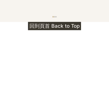
護身符升級新解 · The Mark That
回到頁首 Back to Top
Unlocks
公告｜護身符珠寶升級——刻字啟動祈禱超渡 敬
告諸位善信， 泓臻 Elio 設計及委托出品的護身
符珠寶，迎來一項重要升級。 部份作品以激光銘
刻字印，記有金屬成色與出品儀式節期——即 E
Au750 24OS、E Ti999 25WS 那一行。 在神
靈董事會的聖允下，持有字印的護身符，即日起
可啟用以下祈禱文。無字印者則不具此效力，亦
不接受事後補印——能印的，一定已經印上了。
飯前或飯後皆可，無需任何形