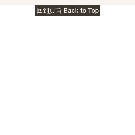
護身符升級新解 · The Mark That
回到頁首 Back to Top
Unlocks
公告｜護身符珠寶升級——刻字啟動祈禱超渡 敬
告諸位善信， 泓臻 Elio 設計及委托出品的護身
符珠寶，迎來一項重要升級。 部份作品以激光銘
刻字印，記有金屬成色與出品儀式節期——即 E
Au750 24OS、E Ti999 25WS 那一行。 在神
靈董事會的聖允下，持有字印的護身符，即日起
可啟用以下祈禱文。無字印者則不具此效力，亦
不接受事後補印——能印的，一定已經印上了。
飯前或飯後皆可，無需任何形