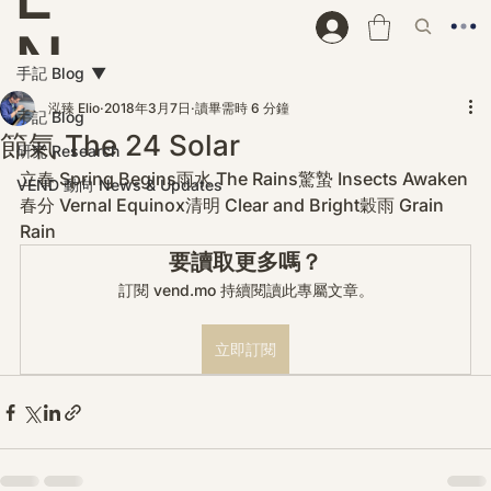
N
手記 Blog
D
泓臻 Elio
2018年3月7日
讀畢需時 6 分鐘
手記 Blog
節氣 The 24 Solar
研究 Research
立春 Spring Begins雨水 The Rains驚蟄 Insects Awaken
VEND 動向 News & Updates
春分 Vernal Equinox清明 Clear and Bright穀雨 Grain 
Rain
要讀取更多嗎？
訂閱 vend.mo 持續閱讀此專屬文章。
立即訂閱