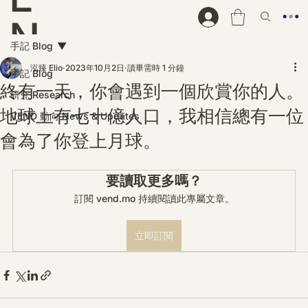
N
手記 Blog
D
泓臻 Elio
2023年10月2日
讀畢需時 1 分鐘
手記 Blog
終有一天，你會遇到一個欣賞你的人。
研究 Research
地球上有七十億人口，我相信總有一位
VEND 動向 News & Updates
會為了你登上月球。
要讀取更多嗎？
訂閱 vend.mo 持續閱讀此專屬文章。
立即訂閱