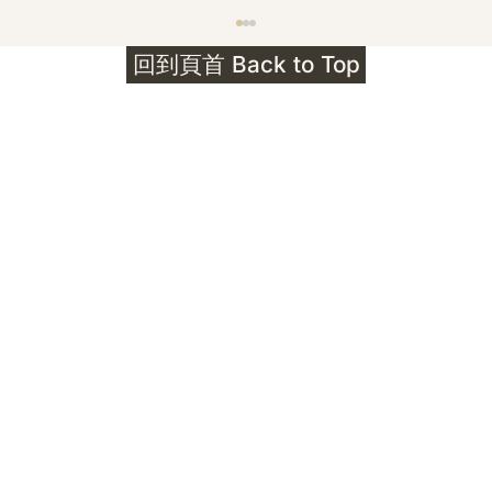
護身符升級新解 · The Mark That
回到頁首 Back to Top
Unlocks
公告｜護身符珠寶升級——刻字啟動祈禱超渡 敬
告諸位善信， 泓臻 Elio 設計及委托出品的護身
符珠寶，迎來一項重要升級。 部份作品以激光銘
刻字印，記有金屬成色與出品儀式節期——即 E
Au750 24OS、E Ti999 25WS 那一行。 在神
靈董事會的聖允下，持有字印的護身符，即日起
可啟用以下祈禱文。無字印者則不具此效力，亦
不接受事後補印——能印的，一定已經印上了。
飯前或飯後皆可，無需任何形