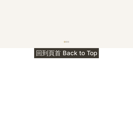
護身符升級新解 · The Mark That
回到頁首 Back to Top
Unlocks
公告｜護身符珠寶升級——刻字啟動祈禱超渡 敬
告諸位善信， 泓臻 Elio 設計及委托出品的護身
符珠寶，迎來一項重要升級。 部份作品以激光銘
刻字印，記有金屬成色與出品儀式節期——即 E
Au750 24OS、E Ti999 25WS 那一行。 在神
靈董事會的聖允下，持有字印的護身符，即日起
可啟用以下祈禱文。無字印者則不具此效力，亦
不接受事後補印——能印的，一定已經印上了。
飯前或飯後皆可，無需任何形