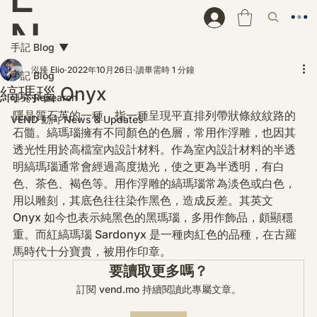
N
手記 Blog
D
泓臻 Elio
2022年10月26日
讀畢需時 1 分鐘
手記 Blog
縞瑪瑙 Onyx
研究 Research
隱晶質石英的一種，指一種呈現平直排列帶狀條紋紋路的
VEND 動向 News & Updates
石髓。縞瑪瑙擁有不同顏色的色層，常用作浮雕，也因其
透光性用於高檔室內設計材料。作為室內設計材料的半透
明縞瑪瑙通常會經過高度拋光，使之更為半透明，有白
色、茶色、褐色等。用作浮雕的縞瑪瑙常為淡色或白色，
用以雕刻，其底色往往染作黑色，造成反差。其英文 
Onyx 如今也表示純黑色的黑瑪瑙，多用作飾品，頗顯穩
重。而紅縞瑪瑙 Sardonyx 是一種肉紅色的品種，在古羅
馬時代十分寶貴，被用作印章。
要讀取更多嗎？
訂閱 vend.mo 持續閱讀此專屬文章。