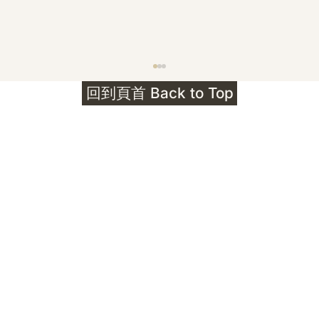
護身符升級新解 · The Mark That
回到頁首 Back to Top
Unlocks
公告｜護身符珠寶升級——刻字啟動祈禱超渡 敬
告諸位善信， 泓臻 Elio 設計及委托出品的護身
符珠寶，迎來一項重要升級。 部份作品以激光銘
刻字印，記有金屬成色與出品儀式節期——即 E
Au750 24OS、E Ti999 25WS 那一行。 在神
靈董事會的聖允下，持有字印的護身符，即日起
可啟用以下祈禱文。無字印者則不具此效力，亦
不接受事後補印——能印的，一定已經印上了。
飯前或飯後皆可，無需任何形