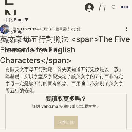
N
手記 Blog
D
泓臻 Elio
2018年10月16日
讀畢需時 2 分鐘
手記 Blog
英文字母五行對照法 <span>The Five
研究 Research
Elements for English
VEND 動向 News & Updates
Characters</span>
有關英文字母五行對應，首先要知道五行定位是以「形」
為基礎，所以字型及字觀決定了該英文字的五行而非特定
字母一定是該五行的固有觀念。而用途上亦分別了英文字
母五行的變化。
要讀取更多嗎？
訂閱 vend.mo 持續閱讀此專屬文章。
立即訂閱