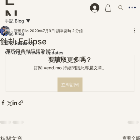
N
手記 Blog
D
泓臻 Elio
2020年7月9日
讀畢需時 2 分鐘
手記 Blog
蝕劫 Eclipse
研究 Research
有些東西就這樣改變了。
VEND 動向 News & Updates
要讀取更多嗎？
訂閱 vend.mo 持續閱讀此專屬文章。
立即訂閱
查看全部
相關文章