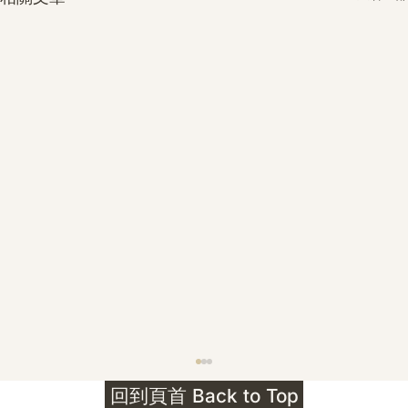
護身符升級新解 · The Mark That
回到頁首 Back to Top
Unlocks