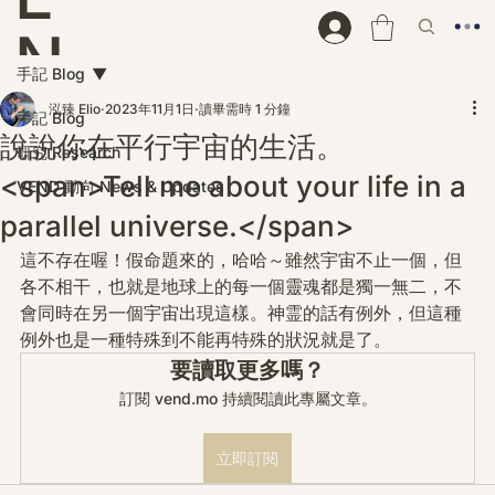
N
手記 Blog
D
泓臻 Elio
2023年11月1日
讀畢需時 1 分鐘
手記 Blog
說說你在平行宇宙的生活。
研究 Research
<span>Tell me about your life in a
VEND 動向 News & Updates
parallel universe.</span>
這不存在喔！假命題來的，哈哈～雖然宇宙不止一個，但
各不相干，也就是地球上的每一個靈魂都是獨一無二，不
會同時在另一個宇宙出現這樣。神霊的話有例外，但這種
例外也是一種特殊到不能再特殊的狀況就是了。
要讀取更多嗎？
訂閱 vend.mo 持續閱讀此專屬文章。
立即訂閱