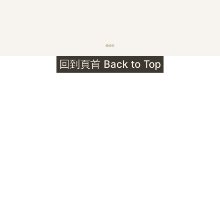
護身符升級新解 · The Mark That
回到頁首 Back to Top
Unlocks
公告｜護身符珠寶升級——刻字啟動祈禱超渡 敬
告諸位善信， 泓臻 Elio 設計及委托出品的護身
符珠寶，迎來一項重要升級。 部份作品以激光銘
刻字印，記有金屬成色與出品儀式節期——即 E
Au750 24OS、E Ti999 25WS 那一行。 在神
靈董事會的聖允下，持有字印的護身符，即日起
可啟用以下祈禱文。無字印者則不具此效力，亦
不接受事後補印——能印的，一定已經印上了。
飯前或飯後皆可，無需任何形