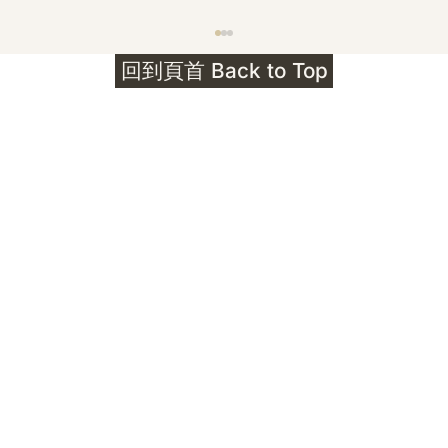
護身符升級新解 · The Mark That
回到頁首 Back to Top
Unlocks
公告｜護身符珠寶升級——刻字啟動祈禱超渡 敬
告諸位善信， 泓臻 Elio 設計及委托出品的護身
符珠寶，迎來一項重要升級。 部份作品以激光銘
刻字印，記有金屬成色與出品儀式節期——即 E
Au750 24OS、E Ti999 25WS 那一行。 在神
靈董事會的聖允下，持有字印的護身符，即日起
可啟用以下祈禱文。無字印者則不具此效力，亦
不接受事後補印——能印的，一定已經印上了。
飯前或飯後皆可，無需任何形