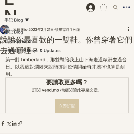
N
手記 Blog
D
泓臻 Elio
2023年2月21日
讀畢需時 1 分鐘
手記 Blog
說說你最喜歡的一雙鞋。你曾穿著它們
研究 Research
去過哪裡？
VEND 動向 News & Updates
第一對Timberland，那雙鞋陪我上山下海走過歐洲去過台
日。以我這對爛腳來說能撐到疫情開始時才壞掉也算是耐
用。
要讀取更多嗎？
訂閱 vend.mo 持續閱讀此專屬文章。
立即訂閱