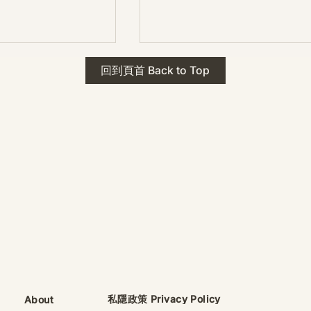
 · The Mark
2026年 貝加爾湖 行程
回到頁首 Back to Top
ks
藍色貝加爾湖經典6日行程
珠寶升級——刻字啟
（2026/8/9 出發）
敬告諸位善信， 泓臻
及委托出品的護身符珠
重要升級。 部份作
字印，記有金屬成色
——即 E Au750
999 25WS 那一行。
的聖允下，持有字印
日起可啟用以下祈禱
則不具此效力，亦不
——能印的，一定已
飯前或飯後皆可，無
私隱政策 Privacy Policy
About