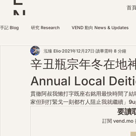
首頁
N
D
手記 Blog
研究 Research
VEND 動向 News & Updates
泓臻 Elio
2021年12月27日
讀畢需時 8 分鐘
辛丑瓶宗年冬在地
Annual Local Deit
貫徹阿叔我懶打字既座右銘用最快時間了結
家但到打緊戈一刻都冇人阻止我就繼續」9u
要讀
訂閱 vend.