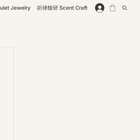
et Jewelry
祈律馥研 Scent Craft