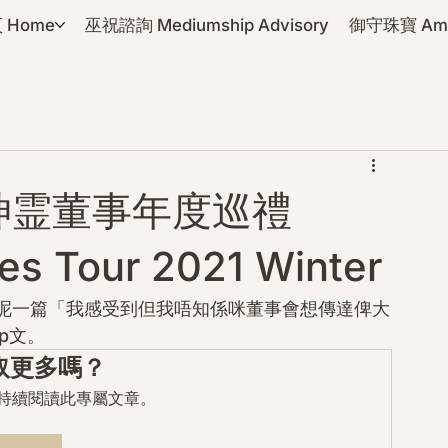
 Home
巫祝諮詢 Mediumship Advisory
御守珠寶 Amul
神霊董事年度巡禮
ies Tour 2021 Winter
呢一篇「我感受到但我唔知係咪董事會想傳達俾大
p文。
取更多嗎？
mo 持續閱讀此專屬文章。