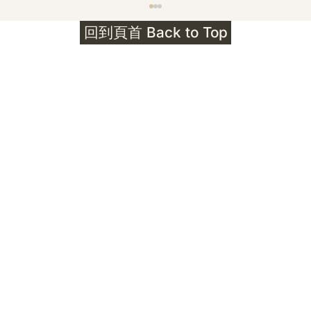
護身符升級新解 · The Mark That
回到頁首 Back to Top
Unlocks
公告｜護身符珠寶升級——刻字啟動祈禱超渡 敬
告諸位善信， 泓臻 Elio 設計及委托出品的護身
符珠寶，迎來一項重要升級。 部份作品以激光銘
刻字印，記有金屬成色與出品儀式節期——即 E
Au750 24OS、E Ti999 25WS 那一行。 在神
靈董事會的聖允下，持有字印的護身符，即日起
可啟用以下祈禱文。無字印者則不具此效力，亦
不接受事後補印——能印的，一定已經印上了。
飯前或飯後皆可，無需任何形