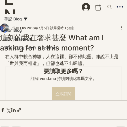
N
手記 Blog
D
泓臻 Elio
2018年7月5日
讀畢需時 1 分鐘
手記 Blog
這刻的我在奢求甚麼 What am I
研究 Research
asking for at this moment?
VEND 動向 News & Updates
在人群中貌合神離，人在這裡、卻不得此靈。雖說不上是
「世與我而相遺」，但卻也逃不出唏噓。
要讀取更多嗎？
訂閱 vend.mo 持續閱讀此專屬文章。
立即訂閱