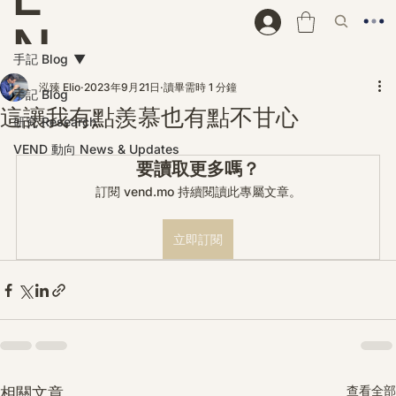
N
手記 Blog
D
泓臻 Elio
2023年9月21日
讀畢需時 1 分鐘
手記 Blog
這讓我有點羨慕也有點不甘心
研究 Research
VEND 動向 News & Updates
要讀取更多嗎？
訂閱 vend.mo 持續閱讀此專屬文章。
立即訂閱
查看全部
相關文章