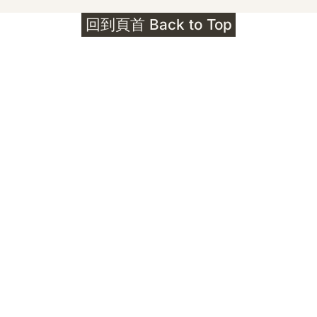
護身符升級新解 · The Mark That
回到頁首 Back to Top
Unlocks
公告｜護身符珠寶升級——刻字啟動祈禱超渡 敬
告諸位善信， 泓臻 Elio 設計及委托出品的護身
符珠寶，迎來一項重要升級。 部份作品以激光銘
刻字印，記有金屬成色與出品儀式節期——即 E
Au750 24OS、E Ti999 25WS 那一行。 在神
靈董事會的聖允下，持有字印的護身符，即日起
可啟用以下祈禱文。無字印者則不具此效力，亦
不接受事後補印——能印的，一定已經印上了。
飯前或飯後皆可，無需任何形