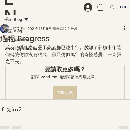
N
手記 Blog
D
泓臻 Elio
2021年12月6日
讀畢需時 2 分鐘
手記 Blog
過程 Progress
研究 Research
成為全職的身心靈工作者都已經半年。脫離了斜槓中年這
VEND 動向 News & Updates
個稱號仿似沒有很久、卻又仿似萬年的奇怪感覺，一直揮
之不去。
要讀取更多嗎？
訂閱 vend.mo 持續閱讀此專屬文章。
立即訂閱