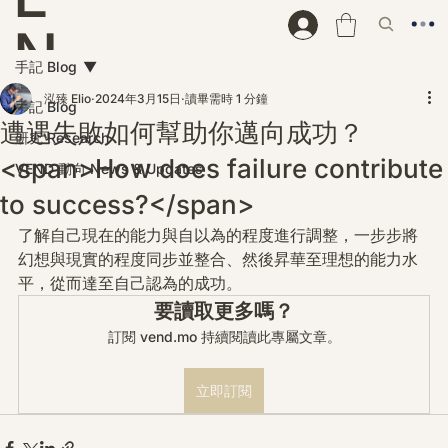
N
手記 Blog
D
泓臻 Elio
2024年3月15日
讀畢需時 1 分鐘
手記 Blog
遭遇失敗如何幫助你邁向成功？
研究 Research
<span>How does failure contribute
VEND 動向 News & Updates
to success?</span>
了解自己現在的能力與自以為的程度進行調整，一步步將
幻想與現實的程度同步並整合、然後昇華至理想的能力水
平，從而達至自己認為的成功。
要讀取更多嗎？
訂閱 vend.mo 持續閱讀此專屬文章。
立即訂閱