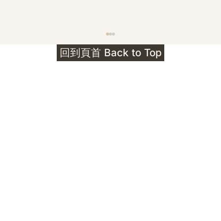
護身符升級新解 · The Mark That
回到頁首 Back to Top
Unlocks
公告｜護身符珠寶升級——刻字啟動祈禱超渡 敬
告諸位善信， 泓臻 Elio 設計及委托出品的護身
符珠寶，迎來一項重要升級。 部份作品以激光銘
刻字印，記有金屬成色與出品儀式節期——即 E
Au750 24OS、E Ti999 25WS 那一行。 在神
靈董事會的聖允下，持有字印的護身符，即日起
可啟用以下祈禱文。無字印者則不具此效力，亦
不接受事後補印——能印的，一定已經印上了。
飯前或飯後皆可，無需任何形