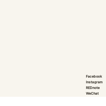
產品線更新：祈律馥研
護身符升級新解
Scentcraft, The Evolution
That Unloc
產品線更新：祈律馥研
公告｜護身符
Scentcraft 更名並非隨興而為，
動祈禱超渡 
而是工藝層次遞進後的一次悄然蛻
Elio 設計
變。 從五年前開始，由韓國線香
寶，迎來一項
製作與中式線香研習出發，歷經茶
品以激光銘刻
療香氣與芳療的探索；再由香薰治
與出品儀式節期
療天然精油香水，步入法式調香的
24OS、E Ti
殿堂。隨著每一次學習帶來的技術
在神靈董事會
積累，工藝層次亦隨之遞增。 結
的護身符，即
合巫術與魔法草藥的基礎，以及趨
文。無字印者
吉避凶的初心，這場關於植物氣息
接受事後補印
Facebook
創作已不再止於單純的香味，而是
經印上了。 
Instagram
揉合了日常生活所需功能、能量復
需任何形
REDnote
位與調香
WeChat