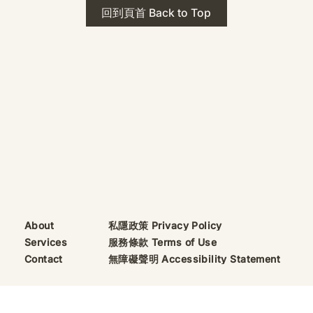
 · The Mark
2026年 貝加爾湖 行程
回到頁首 Back to Top
ks
藍色貝加爾湖經典6日行程
珠寶升級——刻字啟
（2026/8/9 出發）
敬告諸位善信， 泓臻
及委托出品的護身符珠
重要升級。 部份作
字印，記有金屬成色
——即 E Au750
999 25WS 那一行。
的聖允下，持有字印
日起可啟用以下祈禱
則不具此效力，亦不
——能印的，一定已
私隱政策 Privacy Policy
About
飯前或飯後皆可，無
服務條款 Terms of Use
Services
無障礙聲明 Accessibility Statement
Contact