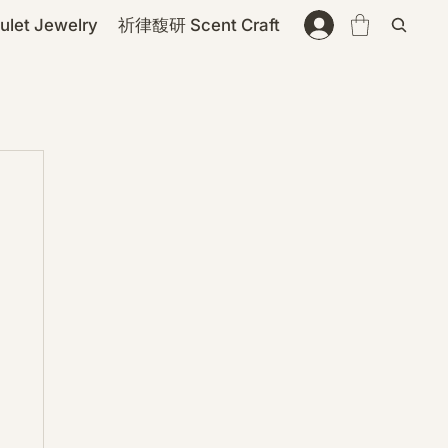
et Jewelry
祈律馥研 Scent Craft